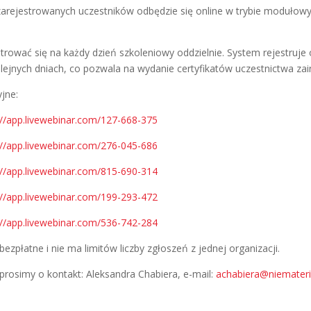
zarejestrowanych uczestników odbędzie się online w trybie modułowym,
strować się na każdy dzień szkoleniowy oddzielnie. System rejestruj
olejnych dniach, co pozwala na wydanie certyfikatów uczestnictwa 
yjne:
://app.livewebinar.com/127-668-375
://app.livewebinar.com/276-045-686
://app.livewebinar.com/815-690-314
://app.livewebinar.com/199-293-472
://app.livewebinar.com/536-742-284
 bezpłatne i nie ma limitów liczby zgłoszeń z jednej organizacji.
prosimy o kontakt: Aleksandra Chabiera, e-mail:
achabiera@niemateria