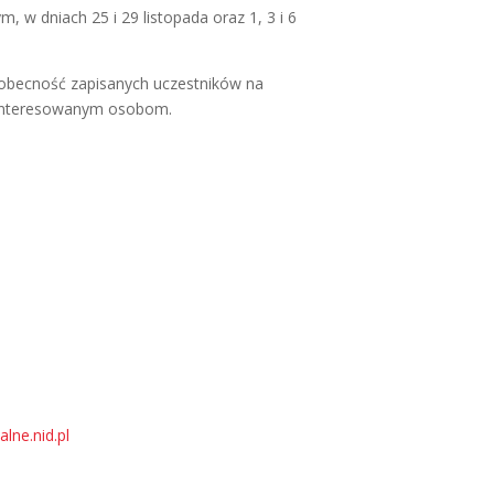
 w dniach 25 i 29 listopada oraz 1, 3 i 6
e obecność zapisanych uczestników na
zainteresowanym osobom.
lne.nid.pl