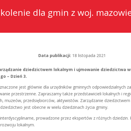
kolenie dla gmin z woj. mazowie
Data publikacji:
18 listopada 2021
arządzanie dziedzictwem lokalnym i ujmowanie dziedzictwa w r
o – Dzień 3.
eznaczone jest głównie dla urzędników gminnych odpowiedzialnych za
owanie przestrzenne. Zapraszamy także przedstawicieli lokalnych i regio
, muzeów, przedsiębiorców, aktywistów. Zarządzanie dziedzictwem
ziedzictwo jest obecne w wielu dziedzinach życia gminy.
 interdyscyplinarne, prowadzone przez ekspertów z różnych dziedzin.
 rozwoju lokalnym.