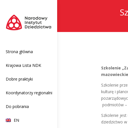
Sz
Strona główna
Krajowa Lista NDK
Szkolenie „Z
mazowieckieg
Dobre praktyki
Szkolenie prz
kulturę i plan
Koordynatorzy regionalni
pozarządowych
podmiotów – d
Do pobrania
Szkolenie jest
EN
dziedzictwo w